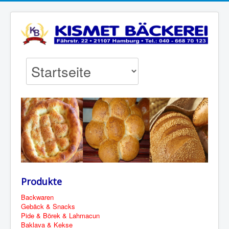
Produkte
Backwaren
Gebäck & Snacks
Pide & Börek & Lahmacun
Baklava & Kekse